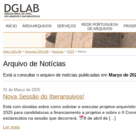
REDE PORTUGUESA
INÍCIO
ÁREA ARQUIVOS
SERVIÇOS
PROGR
DE ARQUIVOS
Sites DGLAB
>
Arquivos DGLAB
>
Notícias
>
2025
>
Março
Arquivo de Notícias
Está a consultar o arquivo de notícias publicadas em
Março de 20
31 de Março de 2025
Nova Sessão do Iberarquivos!
Está com dúvidas sobre como solicitar e executar projetos arquivíst
2025 para candidaturas a financiamento a projetos e sobre o II Conv
esclarecidos na sessão que decorrerá:
8 de abril de […]
Ler mais