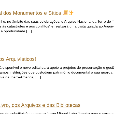
nal dos Monumentos e Sítios
il e, no âmbito das suas celebrações, o Arquivo Nacional da Torre do
 às catástrofes e aos conflitos” e realizará uma visita guiada ao Arqui
o a oportunidade […]
s Arquivísticos!
á disponível o novo edital para apoio a projetos de preservação e ges
amos instituições que custodiem património documental à sua guarda 
tiva na Ibero-América, […]
ivro, dos Arquivos e das Bibliotecas
me de substituição, o mestre Jorge Miguel Lobo Janeiro para o cargo d