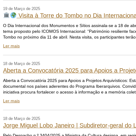
19 de Março de 2025
Visita à Torre do Tombo no Dia Internacio
O Dia Internacional dos Monumentos e Sítios assinala-se a 18 de abr
tema proposto pelo ICOMOS Internacional: “Património resiliente face
Tombo no próximo dia 11 de abril. Nesta visita, os participantes terã
Ler mais
18 de Março de 2025
Aberta a Convocatória 2025 para Apoios a Projeto
Aberta a Convocatória 2025 para Apoios a Projetos Arquivísticos: Est
documental nos países aderentes do Programa Iberarquivos. Convid
iniciativa procura fortalecer o acesso à informação e a memória cole
Ler mais
18 de Março de 2025
Jorge Miguel Lobo Janeiro | Subdiretor-geral do L
Pelo Despacho n.º 3404/2025 a Ministra da Cultura designa, em regi