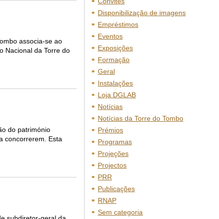
Convites
Disponibilização de imagens
Empréstimos
Eventos
 Tombo associa-se ao
Exposições
vo Nacional da Torre do
Formação
Geral
Instalações
Loja DGLAB
Notícias
Notícias da Torre do Tombo
tão do património
Prémios
a concorrerem. Esta
Programas
Projeções
Projectos
PRR
Publicações
RNAP
Sem categoria
e subdiretor-geral da