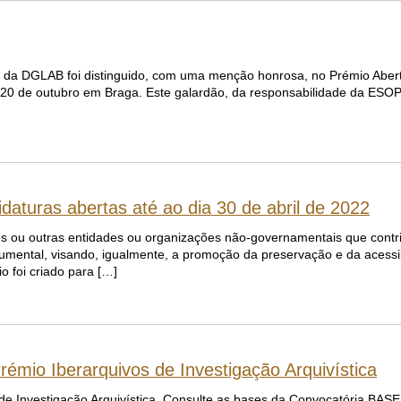
V) da DGLAB foi distinguido, com uma menção honrosa, no Prémio Abe
 de outubro em Braga. Este galardão, da responsabilidade da ESOP, v
turas abertas até ao dia 30 de abril de 2022
ções ou outras entidades ou organizações não-governamentais que cont
ocumental, visando, igualmente, a promoção da preservação e da acessi
 foi criado para […]
rémio Iberarquivos de Investigação Arquivística
 de Investigação Arquivística. Consulte as bases da Convocatória BAS