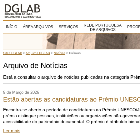
REDE PORTUGUESA
INÍCIO
ÁREA ARQUIVOS
SERVIÇOS
PROGR
DE ARQUIVOS
Sites DGLAB
>
Arquivos DGLAB
>
Notícias
>
Prémios
Arquivo de Notícias
Está a consultar o arquivo de notícias publicadas na categoria
Pré
9 de Março de 2026
Estão abertas as candidaturas ao Prémio UNES
Encontra-se aberto o período de candidaturas ao Prémio UNESCO/Ji
prémio distingue pessoas, instituições ou organizações não-governa
acessibilidade do património documental. O prémio é atribuído bien
Ler mais