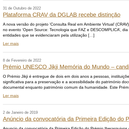
31 de Outubro de 2022
Plataforma CRAV da DGLAB recebe distinção
A nova versão do projeto ‘Consulta Real em Ambiente Virtual’ (CRA
no evento ‘Open Source: Tecnologia que FAZ e DESCOMPLICA’, dia 20
entidades que se evidenciaram pela utilização […]
Ler mais
8 de Fevereiro de 2022
Prémio UNESCO Jikji Memória do Mundo – candida
O Prémio Jikji é entregue de dois em dois anos a pessoas, institui
significativa para a preservação e a acessibilidade do património d
documental enquanto património comum da humanidade. Este Prémio
Ler mais
2 de Janeiro de 2019
Anúncio da convocatória da Primeira Edição do P
Anuncio da convocatória da Primeira Edição do Prémio Iberarquivos