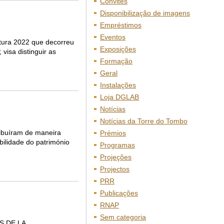
Convites
Disponibilização de imagens
Empréstimos
Eventos
rtura 2022 que decorreu
Exposições
isa distinguir as
Formação
Geral
Instalações
Loja DGLAB
Notícias
Notícias da Torre do Tombo
ribuíram de maneira
Prémios
bilidade do património
Programas
Projeções
Projectos
PRR
Publicações
RNAP
Sem categoria
ES DE LA