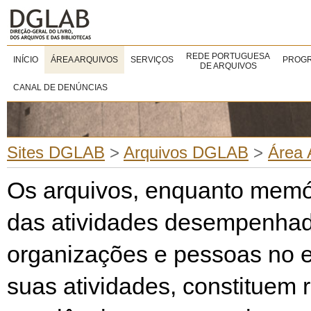
REDE PORTUGUESA
INÍCIO
ÁREA ARQUIVOS
SERVIÇOS
PROGR
DE ARQUIVOS
CANAL DE DENÚNCIAS
Sites DGLAB
>
Arquivos DGLAB
>
Área 
Os arquivos, enquanto memór
das atividades desempenhad
organizações e pessoas no e
suas atividades, constituem 