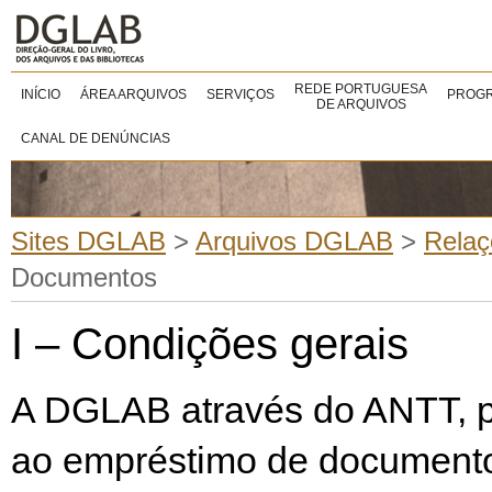
REDE PORTUGUESA
INÍCIO
ÁREA ARQUIVOS
SERVIÇOS
PROGR
DE ARQUIVOS
CANAL DE DENÚNCIAS
Sites DGLAB
>
Arquivos DGLAB
>
Relaç
Documentos
I – Condições gerais
A DGLAB através do ANTT, p
ao empréstimo de documento