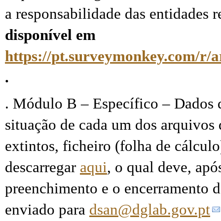
a responsabilidade das entidades 
disponível em
https://pt.surveymonkey.com/r/a
.
. Módulo B – Específico – Dados 
situação de cada um dos arquivos
extintos, ficheiro (folha de cálcul
d
escarregar
aqui
,
o q
ual deve, apó
preenchimento e o encerramento d
enviado para
dsan@dglab.gov.pt