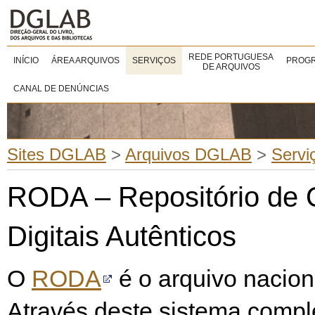
REDE PORTUGUESA
INÍCIO
ÁREA ARQUIVOS
SERVIÇOS
PROGR
DE ARQUIVOS
CANAL DE DENÚNCIAS
Sites DGLAB
>
Arquivos DGLAB
>
Servi
RODA – Repositório de 
Digitais Autênticos
O
RODA
é o arquivo naciona
Através deste sistema compl