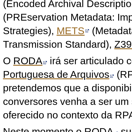
(Encoded Archival Descriptio
(PREservation Metadata: Im
Strategies),
METS
(Metadat
Tra
nsmission Standard),
Z39
O
RODA
irá ser articulado
Portuguesa de Arquivos
(RP
pretendemos que a disponibi
conversores venha a ser um 
oferecido no contexto da RP
Neste momento o
RODA
su