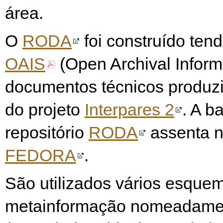
área.
O
RODA
foi construído ten
OAIS
(Open Archival Inform
documentos técnicos produz
do projeto
Interpares 2
. A b
repositório
RODA
assenta n
FEDORA
.
São utilizados vários esque
metainformação nomeadame