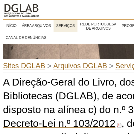
REDE PORTUGUESA
INÍCIO
ÁREA ARQUIVOS
SERVIÇOS
PROGR
DE ARQUIVOS
CANAL DE DENÚNCIAS
Sites DGLAB
>
Arquivos DGLAB
>
Servi
A Direção-Geral do Livro, do
Bibliotecas (DGLAB), de aco
disposto na alínea c) do n.º 3
Decreto-Lei n.º 103/2012
, 