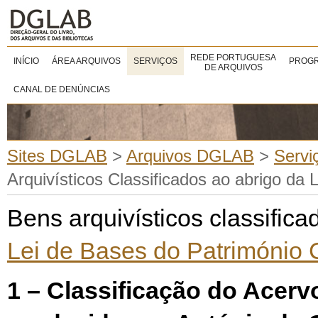
REDE PORTUGUESA
INÍCIO
ÁREA ARQUIVOS
SERVIÇOS
PROGR
DE ARQUIVOS
CANAL DE DENÚNCIAS
Sites DGLAB
>
Arquivos DGLAB
>
Servi
Arquivísticos Classificados ao abrigo da 
Bens arquivísticos classifica
Lei de Bases do Património C
1 – Classificação do Acer