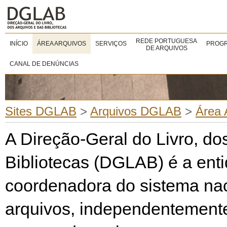
REDE PORTUGUESA
INÍCIO
ÁREA ARQUIVOS
SERVIÇOS
PROGR
DE ARQUIVOS
CANAL DE DENÚNCIAS
Sites DGLAB
>
Arquivos DGLAB
>
Área 
A Direção-Geral do Livro, do
Bibliotecas (DGLAB) é a ent
coordenadora do sistema nac
arquivos, independentement