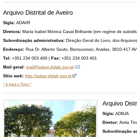
Arquivo Distrital de Aveiro
Sigla:
ADAVR
Diretora:
Maria Isabel Mónica Casal Brilhante (em regime de substit
Subordinação administrativa:
Direção-Geral do Livro, dos Arquivos
Endereço:
Rua Dr. Alberto Souto, Bonsucesso, Aradas, 3810-417 A
Tel:
+351 234 003 400 |
Fax:
+351 234 003 401
Mail geral:
mail@adavr.dglab.gov.pt
Sítio web:
http://adavr.dglab.gov.pt
^ Ir para o Topo ^
Arquivo Distr
Sigla:
ADBJA
Diretor:
Anita Ti
Subordinação ad