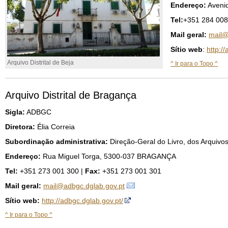
Endereço:
Aveni
Tel:
+351 284 008
Mail geral:
mail@
Sítio web
:
http:/
Arquivo Distrital de Beja
^ Ir para o Topo ^
Arquivo Distrital de Bragança
Sigla:
ADBGC
Diretora:
Élia Correia
Subordinação administrativa:
Direção-Geral do Livro, dos Arquivos
Endereço:
Rua Miguel Torga, 5300-037 BRAGANÇA
Tel:
+351 273 001 300 |
Fax:
+351 273 001 301
Mail geral:
mail@adbgc.dglab.gov.pt
Sítio web:
http://adbgc.dglab.gov.pt/
^ Ir para o Topo ^