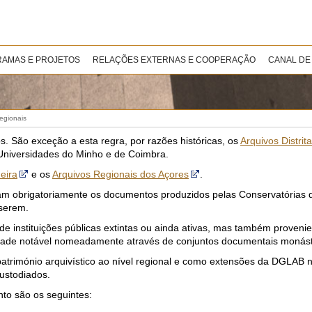
AMAS E PROJETOS
RELAÇÕES EXTERNAS E COOPERAÇÃO
CANAL DE
egionais
os. São exceção a esta regra, por razões históricas, os
Arquivos Distrit
niversidades do Minho e de Coimbra.
eira
e os
Arquivos Regionais dos Açores
.
ram obrigatoriamente os documentos produzidos pelas Conservatórias do
nserem.
de instituições públicas extintas ou ainda ativas, mas também provenie
idade notável nomeadamente através de conjuntos documentais monásti
património arquivístico ao nível regional e como extensões da DGLAB n
ustodiados.
nto são os seguintes: