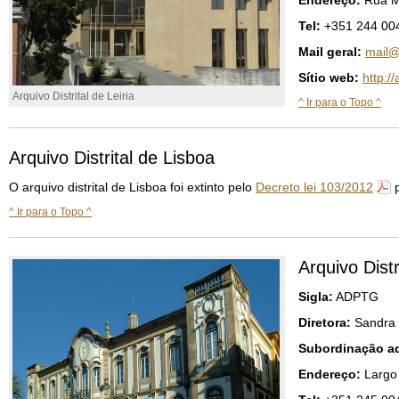
Endereço:
Rua Ma
Tel:
+351 244 00
Mail geral:
mail@
Sítio web:
http:/
Arquivo Distrital de Leiria
^ Ir para o Topo ^
Arquivo Distrital de Lisboa
O arquivo distrital de Lisboa foi extinto pelo
Decreto lei 103/2012
p
^ Ir para o Topo ^
Arquivo Distr
Sigla:
ADPTG
Diretora:
Sandra
Subordinação ad
Endereço:
Largo