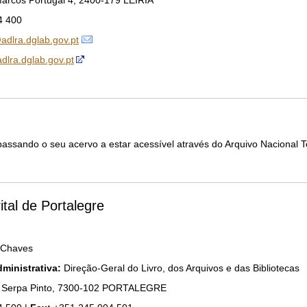
rcos Portugal 4, 2400-179 LEIRIA
4 400
adlra.dglab.gov.pt
/adlra.dglab.gov.pt
assando o seu acervo a estar acessível através do Arquivo Nacional 
ital de Portalegre
 Chaves
ministrativa:
Direção-Geral do Livro, dos Arquivos e das Bibliotecas
 Serpa Pinto, 7300-102 PORTALEGRE