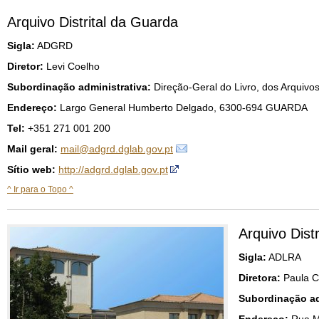
Arquivo Distrital da Guarda
Sigla:
ADGRD
Diretor:
Levi Coelho
Subordinação administrativa:
Direção-Geral do Livro, dos Arquivos
Endereço:
Largo General Humberto Delgado, 6300-694 GUARDA
Tel:
+351 271 001 200
Mail geral:
mail@adgrd.dglab.gov.pt
Sítio web:
http://adgrd.dglab.gov.pt
^ Ir para o Topo ^
Arquivo Distr
Sigla:
ADLRA
Diretora:
Paula C
Subordinação ad