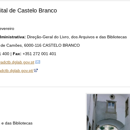
rital de Castelo Branco
evereiro
ministrativa:
Direção-Geral do Livro, dos Arquivos e das Bibliotecas
 de Camões, 6000-116 CASTELO BRANCO
 400 |
Fax:
+351 272 001 401
adctb.dglab.gov.pt
/adctb.dglab.gov.pt/
 e das Bibliotecas