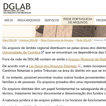
REDE PORTUGUESA
INÍCIO
ÁREA ARQUIVOS
SERVIÇOS
PROGR
DE ARQUIVOS
Sites DGLAB
>
Arquivos DGLAB
>
Rede Portuguesa de Arquivos
>
Rede DGLAB
>
Arquivos R
Os arquivos de âmbito regional distribuem-se pelas áreas dos distrit
Universidade de Coimbra
que se encontram na dependência das U
Fora da rede da DGLAB contam-se ainda o
Arquivo Regional da Mad
De acordo com a
Lei Geral dos Arquivos Distritais
, estes incorpo
Cartórios Notariais e pelos Tribunais na área do distrito em que se i
É, no entanto, possível encontrar muitos outros fundos provenientes 
famílias e de pessoas. Os arquivos privados têm uma representativ
Os arquivos distritais têm um papel fundamental na salvaguarda de 
técnico, tratamento técnico documental e disseminação dos fundos c
A natureza jurídica é de arquivo público e os horários de funcioname