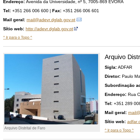
Endereço:
Avenida da Universidade, nº 5, 7005-869 ÉVORA
Tel:
+351 266 006 600 |
Fax:
+351 266 006 601
Mail geral:
mail@adevr.dglab.gov.pt
Sítio web:
http://adevr.dglab.gov.pt
^ Ir para o Topo ^
Arquivo Distr
Sigla:
ADFAR
Diretor:
Paulo Ma
Subordinação ad
Endereço:
Rua C
Tel:
+351 289 00
Mail geral:
mail@
Sítio web:
adfar.
Arquivo Distrital de Faro
^ Ir para o Topo ^