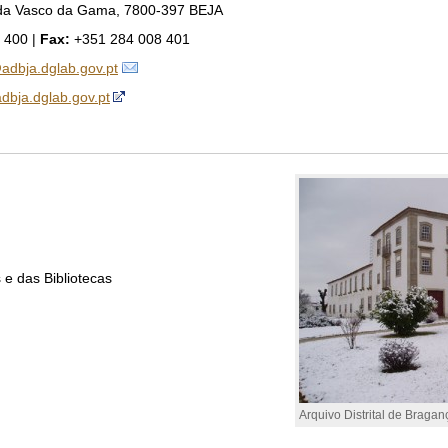
da Vasco da Gama, 7800-397 BEJA
 400 |
Fax:
+351 284 008 401
adbja.dglab.gov.pt
/adbja.dglab.gov.pt
 e das Bibliotecas
Arquivo Distrital de Bragan