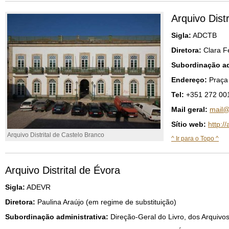
Arquivo Dist
Sigla:
ADCTB
Diretora:
Clara F
Subordinação ad
Endereço:
Praça
Tel:
+351 272 001
Mail geral:
mail@
Sítio web:
http:/
Arquivo Distrital de Castelo Branco
^ Ir para o Topo ^
Arquivo Distrital de Évora
Sigla:
ADEVR
Diretora:
Paulina Araújo (em regime de substituição)
Subordinação administrativa:
Direção-Geral do Livro, dos Arquivos