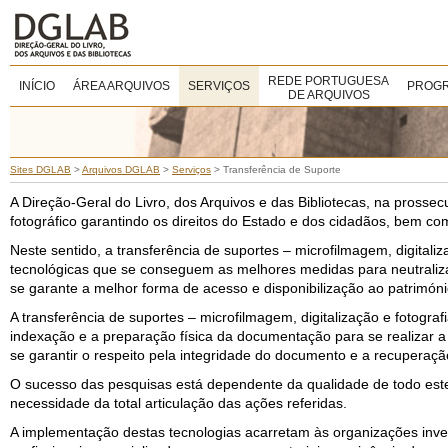
REDE PORTUGUESA
INÍCIO
ÁREA ARQUIVOS
SERVIÇOS
PROGR
DE ARQUIVOS
Sites DGLAB
>
Arquivos DGLAB
>
Serviços
>
Transferência de Suporte
A Direção-Geral do Livro, dos Arquivos e das Bibliotecas, na prossec
fotográfico garantindo os direitos do Estado e dos cidadãos, bem c
Neste sentido, a transferência de suportes – microfilmagem, digital
tecnológicas que se conseguem as melhores medidas para neutraliz
se garante a melhor forma de acesso e disponibilização ao patrimóni
A transferência de suportes – microfilmagem, digitalização e fotogra
indexação e a preparação física da documentação para se realizar 
se garantir o respeito pela integridade do documento e a recuperaç
O sucesso das pesquisas está dependente da qualidade de todo este 
necessidade da total articulação das ações referidas.
A implementação destas tecnologias acarretam às organizações inve