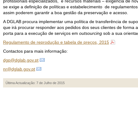
profissionais especializados, e recursos materiais – exigência de
se exige a definição de políticas e estabelecimento de regulamentos
assim poderem garantir a boa gestão da preservação e acesso.
A DGLAB procura implementar uma política de transferência de suporte
que irá procurar responder aos pedidos dos seus clientes de forma
porta para a execução de serviços em
outsourcing
sob a sua orientaç
Regulamento de reprodução e tabela de preços, 2015
Contactos para mais informação:
dgp@dglab.gov.pt
nr@dglab.gov.pt
Última Actualização: 7 de Julho de 2015