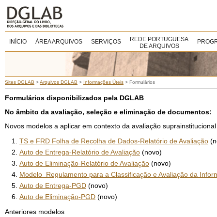
REDE PORTUGUESA
INÍCIO
ÁREA ARQUIVOS
SERVIÇOS
PROGR
DE ARQUIVOS
Sites DGLAB
>
Arquivos DGLAB
>
Informações Úteis
>
Formulários
Formulários disponibilizados pela DGLAB
No âmbito da avaliação, seleção e eliminação de documentos:
Novos modelos a aplicar em contexto da avaliação suprainstitucional 
TS e FRD Folha de Recolha de Dados-Relatório de Avaliação
(n
Auto de Entrega-Relatório de Avaliação
(novo)
Auto de Eliminação-Relatório de Avaliação
(novo)
Modelo_Regulamento para a Classificação e Avaliação da Infor
Auto de Entrega-PGD
(novo)
Auto de Eliminação-PGD
(novo)
Anteriores modelos