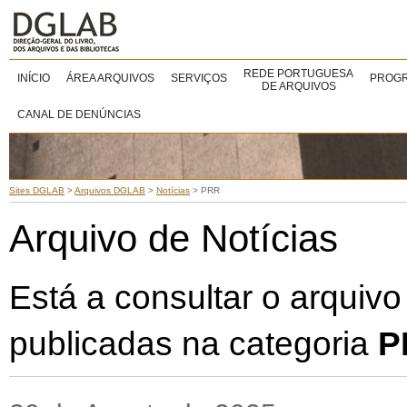
REDE PORTUGUESA
INÍCIO
ÁREA ARQUIVOS
SERVIÇOS
PROGR
DE ARQUIVOS
CANAL DE DENÚNCIAS
Sites DGLAB
>
Arquivos DGLAB
>
Notícias
>
PRR
Arquivo de Notícias
Está a consultar o arquivo
publicadas na categoria
P