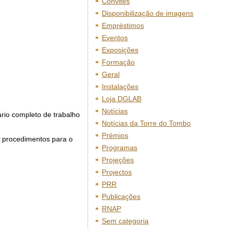
Convites
Disponibilização de imagens
Empréstimos
Eventos
Exposições
Formação
Geral
Instalações
Loja DGLAB
Notícias
rio completo de trabalho
Notícias da Torre do Tombo
Prémios
s procedimentos para o
Programas
Projeções
Projectos
PRR
Publicações
RNAP
Sem categoria