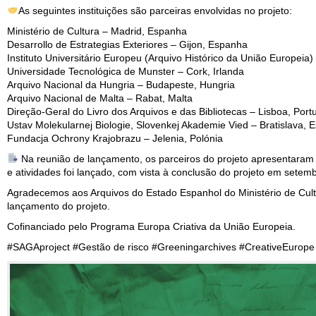
As seguintes instituições são parceiras envolvidas no projeto:
Ministério de Cultura – Madrid, Espanha
Desarrollo de Estrategias Exteriores – Gijon, Espanha
Instituto Universitário Europeu (Arquivo Histórico da União Europeia) –
Universidade Tecnológica de Munster – Cork, Irlanda
Arquivo Nacional da Hungria – Budapeste, Hungria
Arquivo Nacional de Malta – Rabat, Malta
Direção-Geral do Livro dos Arquivos e das Bibliotecas – Lisboa, Port
Ustav Molekularnej Biologie, Slovenkej Akademie Vied – Bratislava, 
Fundacja Ochrony Krajobrazu – Jelenia, Polónia
Na reunião de lançamento, os parceiros do projeto apresentaram 
e atividades foi lançado, com vista à conclusão do projeto em sete
Agradecemos aos Arquivos do Estado Espanhol do Ministério de Cult
lançamento do projeto.
Cofinanciado pelo Programa Europa Criativa da União Europeia.
#SAGAproject #Gestão de risco #Greeningarchives #CreativeEurope 