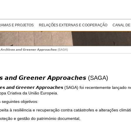
AMAS E PROJETOS
RELAÇÕES EXTERNAS E COOPERAÇÃO
CANAL DE
𝙘𝙝𝙞𝙫𝙚𝙨 𝙖𝙣𝙙 𝙂𝙧𝙚𝙚𝙣𝙚𝙧 𝘼𝙥𝙥𝙧𝙤𝙖𝙘𝙝𝙚𝙨 (SAGA)
 𝙖𝙣𝙙 𝙂𝙧𝙚𝙚𝙣𝙚𝙧 𝘼𝙥𝙥𝙧𝙤𝙖𝙘𝙝𝙚𝙨 (SAGA)
𝙚𝙨 𝙖𝙣𝙙 𝙂𝙧𝙚𝙚𝙣𝙚𝙧 𝘼𝙥𝙥𝙧𝙤𝙖𝙘𝙝𝙚𝙨 (SAGA) foi recentemente lançado
opa Criativa da União Europeia.
 seguintes objetivos:
peita à resiliência e recuperação contra catástrofes e alterações climát
roteção e gestão do património documental,