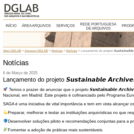
REDE PORTUGUESA
INÍCIO
ÁREA ARQUIVOS
SERVIÇOS
PROGR
DE ARQUIVOS
Sites DGLAB
>
Arquivos DGLAB
>
Notícias
>
Notícias
>
Lançamento do projeto 𝙎𝙪𝙨𝙩𝙖𝙞𝙣𝙖𝙗𝙡𝙚 𝘼
Notícias
6 de Março de 2025
Lançamento do projeto 𝙎𝙪𝙨𝙩𝙖𝙞𝙣𝙖𝙗𝙡𝙚 𝘼𝙧𝙘𝙝𝙞𝙫𝙚
Temos o prazer de anunciar que o projeto 𝙎𝙪𝙨𝙩𝙖𝙞𝙣𝙖𝙗𝙡𝙚 𝘼𝙧𝙘𝙝𝙞
Nacional, em Madrid. Este projeto é cofinanciado pelo Programa Eur
SAGA é uma iniciativa de vital importância e tem em vista alcançar os
Preparar, melhorar e testar as instituições arquivísticas no que res
Desenvolver soluções piloto e recomendações conjuntas para a p
Fomentar a adoção de práticas mais sustentáveis.