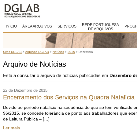
REDE PORTUGUESA
INÍCIO
ÁREA ARQUIVOS
SERVIÇOS
PROGR
DE ARQUIVOS
Sites DGLAB
>
Arquivos DGLAB
>
Notícias
>
2015
>
Dezembro
Arquivo de Notícias
Está a consultar o arquivo de notícias publicadas em
Dezembro de
22 de Dezembro de 2015
Encerramento dos Serviços na Quadra Natalícia
Devido ao período natalício na sequência do que se tem verificado 
96/2015, se concede tolerância de ponto aos trabalhadores que exe
de Leitura Pública – […]
Ler mais