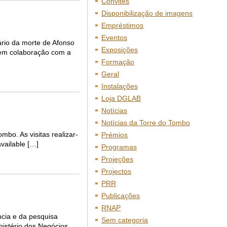
Convites
Disponibilização de imagens
Empréstimos
Eventos
rio da morte de Afonso
Exposições
, em colaboração com a
Formação
Geral
Instalações
Loja DGLAB
Notícias
Notícias da Torre do Tombo
bo. As visitas realizar-
Prémios
vailable […]
Programas
Projeções
Projectos
PRR
Publicações
RNAP
ncia e da pesquisa
Sem categoria
nistério dos Negócios