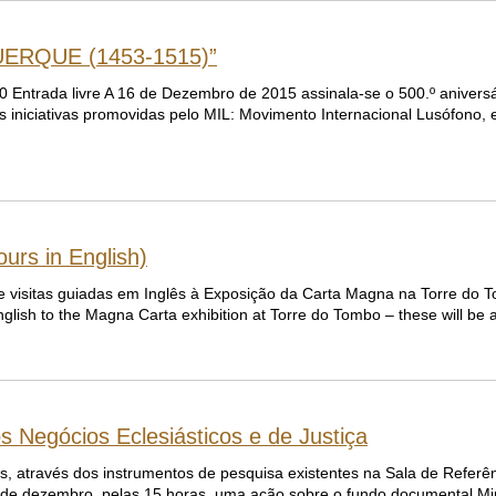
RQUE (1453-1515)”
Entrada livre A 16 de Dezembro de 2015 assinala-se o 500.º aniversá
s iniciativas promovidas pelo MIL: Movimento Internacional Lusófono
urs in English)
 visitas guiadas em Inglês à Exposição da Carta Magna na Torre do Tom
ish to the Magna Carta exhibition at Torre do Tombo – these will be a
s Negócios Eclesiásticos e de Justiça
, através dos instrumentos de pesquisa existentes na Sala de Referê
7 de dezembro, pelas 15 horas, uma ação sobre o fundo documental Mi