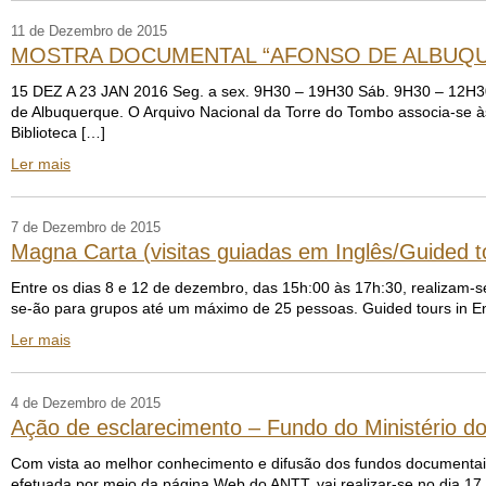
11 de Dezembro de 2015
MOSTRA DOCUMENTAL “AFONSO DE ALBUQUE
15 DEZ A 23 JAN 2016 Seg. a sex. 9H30 – 19H30 Sáb. 9H30 – 12H30 
de Albuquerque. O Arquivo Nacional da Torre do Tombo associa-se à
Biblioteca […]
Ler mais
7 de Dezembro de 2015
Magna Carta (visitas guiadas em Inglês/Guided to
Entre os dias 8 e 12 de dezembro, das 15h:00 às 17h:30, realizam-se
se-ão para grupos até um máximo de 25 pessoas. Guided tours in Engl
Ler mais
4 de Dezembro de 2015
Ação de esclarecimento – Fundo do Ministério do
Com vista ao melhor conhecimento e difusão dos fundos documentais
efetuada por meio da página Web do ANTT, vai realizar-se no dia 1