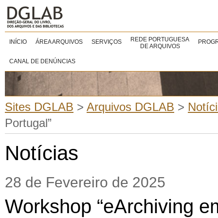
REDE PORTUGUESA
INÍCIO
ÁREA ARQUIVOS
SERVIÇOS
PROGR
DE ARQUIVOS
CANAL DE DENÚNCIAS
Sites DGLAB
>
Arquivos DGLAB
>
Notíc
Portugal”
Notícias
28 de Fevereiro de 2025
Workshop “eArchiving em