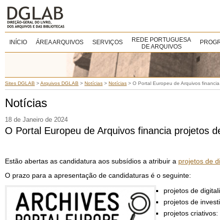
REDE PORTUGUESA
INÍCIO
ÁREA ARQUIVOS
SERVIÇOS
PROGR
DE ARQUIVOS
Sites DGLAB
>
Arquivos DGLAB
>
Notícias
>
Notícias
>
O Portal Europeu de Arquivos financia
Notícias
18 de Janeiro de 2024
O Portal Europeu de Arquivos financia projetos d
Estão abertas as candidatura aos subsídios a atribuir a
projetos de d
O prazo para a apresentação de candidaturas é o seguinte:
projetos de digita
projetos de inves
projetos criativos: