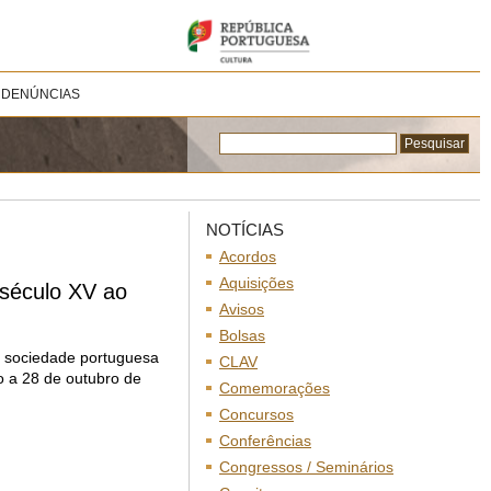
 DENÚNCIAS
NOTÍCIAS
Acordos
Aquisições
 século XV ao
Avisos
Bolsas
a sociedade portuguesa
CLAV
o
a
28 de out
ubro de
Comemorações
Concursos
Conferências
Congressos / Seminários