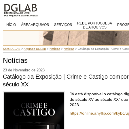
REDE PORTUGUESA
INÍCIO
ÁREA ARQUIVOS
SERVIÇOS
PROGR
DE ARQUIVOS
Sites DGLAB
>
Arquivos DGLAB
>
Notícias
>
Notícias
>
Catálogo da Exposição | Crime e Cas
Notícias
23 de Novembro de 2023
Catálogo da Exposição | Crime e Castigo compo
século XX
Já está disponível o catálogo 
do século XV ao século XX” que
2023.
https://online.anyflip.com/kybc/u