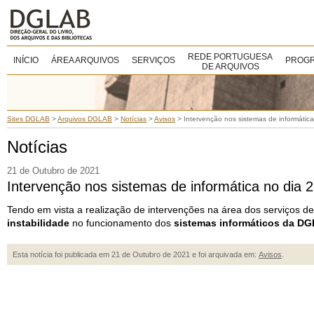
REDE PORTUGUESA
INÍCIO
ÁREA ARQUIVOS
SERVIÇOS
PROGR
DE ARQUIVOS
Sites DGLAB
>
Arquivos DGLAB
>
Notícias
>
Avisos
>
Intervenção nos sistemas de informátic
Notícias
21 de Outubro de 2021
Intervenção nos sistemas de informática no dia 
Tendo em vista a realização de intervenções na área dos serviços d
instabilidade
no funcionamento dos
sistemas informáticos da D
Esta notícia foi publicada em 21 de Outubro de 2021 e foi arquivada em:
Avisos
.