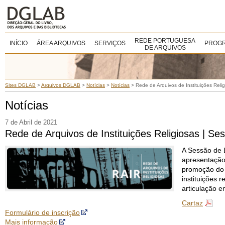
REDE PORTUGUESA
INÍCIO
ÁREA ARQUIVOS
SERVIÇOS
PROGR
DE ARQUIVOS
Sites DGLAB
>
Arquivos DGLAB
>
Notícias
>
Notícias
>
Rede de Arquivos de Instituições Reli
Notícias
7 de Abril de 2021
Rede de Arquivos de Instituições Religiosas | Se
A Sessão de 
apresentação
promoção do 
instituições 
articulação e
Cartaz
Formulário de inscrição
Mais informação