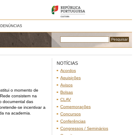
 DENÚNCIAS
NOTÍCIAS
Acordos
Aquisições
Avisos
nstitui o momento de
Bolsas
 Rede consistem na
CLAV
io documental das
Comemorações
 pretende-se incentivar a
zada na academia.
Concursos
Conferências
Congressos / Seminários