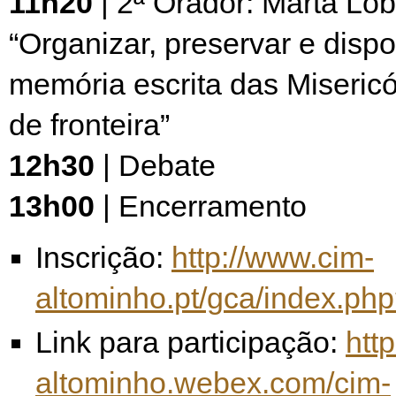
11h20
| 2ª Orador: Marta Lob
“Organizar, preservar e dispon
memória escrita das Miseric
de fronteira”
12h30
| Debate
13h00
| Encerramento
Inscrição:
http://www.cim-
altominho.pt/gca/index.ph
Link para participação:
http
altominho.webex.com/cim-