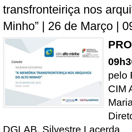
transfronteiriça nos arqu
Minho” | 26 de Março | 
PRO
09h3
pelo 
CIM A
Maria
Diret
DGLAB, Silvestre Lacerda