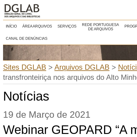
REDE PORTUGUESA
INÍCIO
ÁREA ARQUIVOS
SERVIÇOS
PROGR
DE ARQUIVOS
CANAL DE DENÚNCIAS
Sites DGLAB
>
Arquivos DGLAB
>
Notíc
transfronteiriça nos arquivos do Alto Min
Notícias
19 de Março de 2021
Webinar GEOPARD “A 