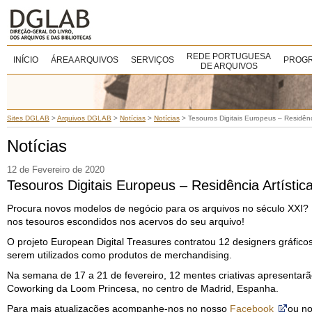
REDE PORTUGUESA
INÍCIO
ÁREA ARQUIVOS
SERVIÇOS
PROGR
DE ARQUIVOS
Sites DGLAB
>
Arquivos DGLAB
>
Notícias
>
Notícias
>
Tesouros Digitais Europeus – Residênci
Notícias
12 de Fevereiro de 2020
Tesouros Digitais Europeus – Residência Artístic
Procura novos modelos de negócio para os arquivos no século XXI?
nos tesouros escondidos nos acervos do seu arquivo!
O projeto European Digital Treasures contratou 12 designers gráfico
serem utilizados como produtos de merchandising.
Na semana de 17 a 21 de fevereiro, 12 mentes criativas apresentarão
Coworking da Loom Princesa, no centro de Madrid, Espanha.
Para mais atualizações acompanhe-nos no nosso
Facebook
ou no