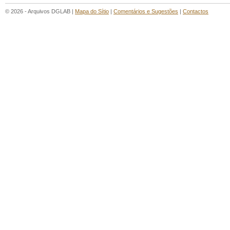
© 2026 - Arquivos DGLAB |
Mapa do Sítio
|
Comentários e Sugestões
|
Contactos