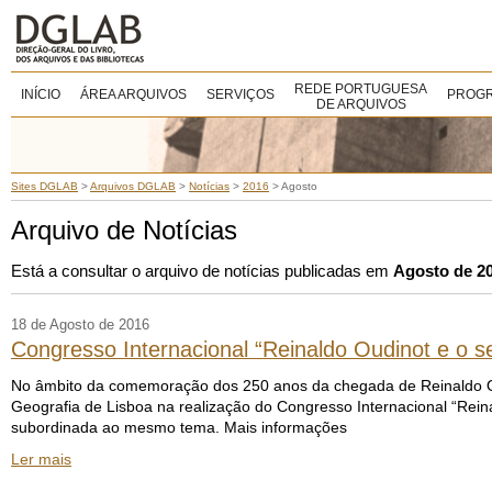
REDE PORTUGUESA
INÍCIO
ÁREA ARQUIVOS
SERVIÇOS
PROGR
DE ARQUIVOS
Sites DGLAB
>
Arquivos DGLAB
>
Notícias
>
2016
>
Agosto
Arquivo de Notícias
Está a consultar o arquivo de notícias publicadas em
Agosto de 2
18 de Agosto de 2016
Congresso Internacional “Reinaldo Oudinot e o 
No âmbito da comemoração dos 250 anos da chegada de Reinaldo Oud
Geografia de Lisboa na realização do Congresso Internacional “Re
subordinada ao mesmo tema. Mais informações
Ler mais