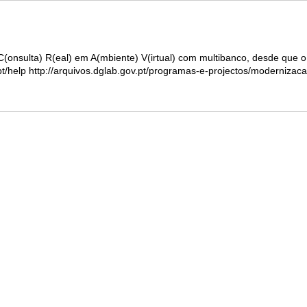
onsulta) R(eal) em A(mbiente) V(irtual) com multibanco, desde que o v
pt/help http://arquivos.dglab.gov.pt/programas-e-projectos/modernizaca