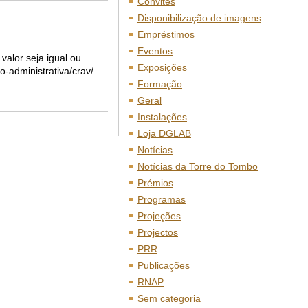
Convites
Disponibilização de imagens
Empréstimos
Eventos
alor seja igual ou
Exposições
o-administrativa/crav/
Formação
Geral
Instalações
Loja DGLAB
Notícias
Notícias da Torre do Tombo
Prémios
Programas
Projeções
Projectos
PRR
Publicações
RNAP
Sem categoria