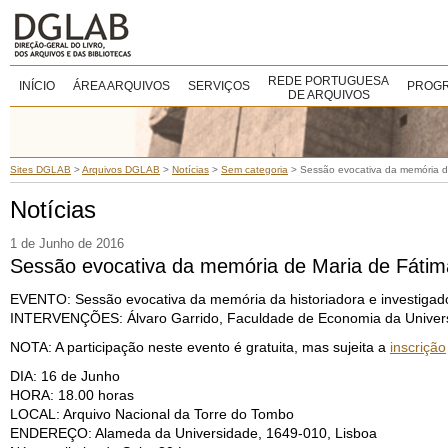
REDE PORTUGUESA
INÍCIO
ÁREA ARQUIVOS
SERVIÇOS
PROGR
DE ARQUIVOS
Sites DGLAB
>
Arquivos DGLAB
>
Notícias
>
Sem categoria
>
Sessão evocativa da memória de
Notícias
1 de Junho de 2016
Sessão evocativa da memória de Maria de Fátim
EVENTO: Sessão evocativa da memória da historiadora e investigado
INTERVENÇÕES: Álvaro Garrido, Faculdade de Economia da Universi
NOTA: A participação neste evento é gratuita, mas sujeita a
inscrição
DIA: 16 de Junho
HORA: 18.00 horas
LOCAL: Arquivo Nacional da Torre do Tombo
ENDEREÇO: Alameda da Universidade, 1649-010, Lisboa