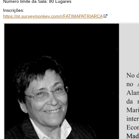
Número limite da Sala: 80 Lugares
Inscrições:
https://pt.surveymonkey.com/r/FATIMAPATRIARCA