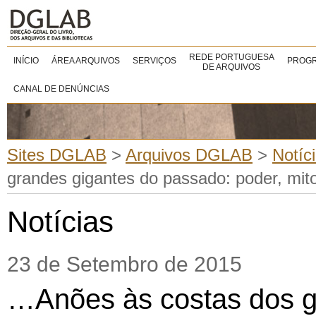
REDE PORTUGUESA
INÍCIO
ÁREA ARQUIVOS
SERVIÇOS
PROGR
DE ARQUIVOS
CANAL DE DENÚNCIAS
Sites DGLAB
>
Arquivos DGLAB
>
Notíc
grandes gigantes do passado: poder, mi
Notícias
23 de Setembro de 2015
…Anões às costas dos 