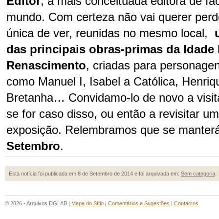
Editor
, a mais conceituada editora de fa
mundo. Com certeza não vai querer perd
única de ver, reunidas no mesmo local,
das principais obras-primas da Idade
Renascimento
, criadas para personage
como Manuel I, Isabel a Católica, Henriq
Bretanha… Convidamo-lo de novo a visita
se for caso disso, ou então a revisitar u
exposição. Relembramos que se manter
Setembro
.
Esta notícia foi publicada em 8 de Setembro de 2014 e foi arquivada em:
Sem categoria
.
© 2026 - Arquivos DGLAB |
Mapa do Sítio
|
Comentários e Sugestões
|
Contactos