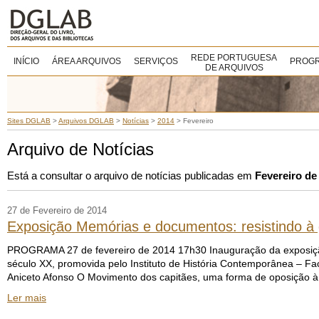
REDE PORTUGUESA
INÍCIO
ÁREA ARQUIVOS
SERVIÇOS
PROGR
DE ARQUIVOS
Sites DGLAB
>
Arquivos DGLAB
>
Notícias
>
2014
>
Fevereiro
Arquivo de Notícias
Está a consultar o arquivo de notícias publicadas em
Fevereiro de
27 de Fevereiro de 2014
Exposição Memórias e documentos: resistindo à 
PROGRAMA 27 de fevereiro de 2014 17h30 Inauguração da exposição 
século XX, promovida pelo Instituto de História Contemporânea – F
Aniceto Afonso O Movimento dos capitães, uma forma de oposição à 
Ler mais