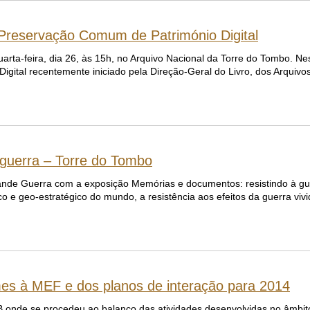
 Preservação Comum de Património Digital
uarta-feira, dia 26, às 15h, no Arquivo Nacional da Torre do Tombo. N
ital recentemente iniciado pela Direção-Geral do Livro, dos Arquivos
 guerra – Torre do Tombo
Grande Guerra com a exposição Memórias e documentos: resistindo à 
 e geo-estratégico do mundo, a resistência aos efeitos da guerra viv
mes à MEF e dos planos de interação para 2014
AB onde se procedeu ao balanço das atividades desenvolvidas no âmbit