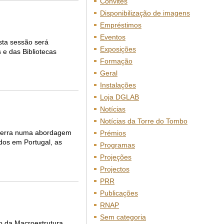
Convites
Disponibilização de imagens
Empréstimos
Eventos
esta sessão será
Exposições
 e das Bibliotecas
Formação
Geral
Instalações
Loja DGLAB
Notícias
Notícias da Torre do Tombo
guerra numa abordagem
Prémios
idos em Portugal, as
Programas
Projeções
Projectos
PRR
Publicações
RNAP
Sem categoria
o da Macroestrutura