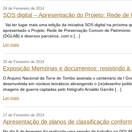
24 de Fevereiro de 2014
SOS digital – Apresentação do Projeto: Rede de
Vai ter lugar mais uma edição da iniciativa SOS digital na próxima q
apresentado o Projeto: Rede de Preservação Comum de Património Dig
(DGLAB) e diversos parceiros, com o […]
Ler mais
20 de Fevereiro de 2014
Exposição Memórias e documentos: resistindo à
O Arquivo Nacional da Torre do Tombo assinala o centenário da I 
desenvolvida em núcleos temáticos abrangendo o (re)desenho político
imagens de guerra captadas pelo fotógrafo Arnaldo Garcês […]
Ler mais
17 de Fevereiro de 2014
Apresentação de planos de classificação confor
No dia 6 de fevereiro foi realizada uma sessão de trabalho na DGL