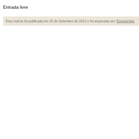
Entrada livre
Esta notícia foi publicada em 25 de Setembro de 2012 e foi arquivada em:
Exposições
.