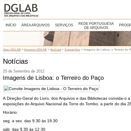
REDE PORTUGUESA
INÍCIO
ÁREA ARQUIVOS
SERVIÇOS
PROGR
DE ARQUIVOS
Sites DGLAB
>
Arquivos DGLAB
>
Notícias
>
Exposições
>
Imagens de Lisboa: o Terreiro do 
Notícias
25 de Setembro de 2012
Imagens de Lisboa: o Terreiro do Paço
A Direção-Geral do Livro, dos Arquivos e das Bibliotecas convida-o a
exposições do Arquivo Nacional da Torre do Tombo, a partir do dia 2
Horário:
seg. a sex. das 9.30 às 19.30
sáb. das 9.30 às 12.30