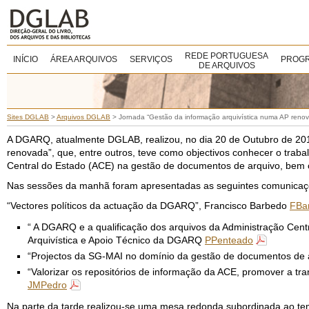
REDE PORTUGUESA
INÍCIO
ÁREA ARQUIVOS
SERVIÇOS
PROGR
DE ARQUIVOS
Sites DGLAB
>
Arquivos DGLAB
>
Jornada “Gestão da informação arquivística numa AP reno
A DGARQ, atualmente DGLAB, realizou, no dia 20 de Outubro de 2011
renovada”, que, entre outros, teve como objectivos conhecer o traba
Central do Estado (ACE) na gestão de documentos de arquivo, bem co
Nas sessões da manhã foram apresentadas as seguintes comunicaç
“Vectores políticos da actuação da DGARQ”, Francisco Barbedo
FBa
“ A DGARQ e a qualificação dos arquivos da Administração Ce
Arquivística e Apoio Técnico da DGARQ
PPenteado
“Projectos da SG-MAI no domínio da gestão de documentos de ar
“Valorizar os repositórios de informação da ACE, promover a tr
JMPedro
Na parte da tarde realizou-se uma mesa redonda subordinada ao te