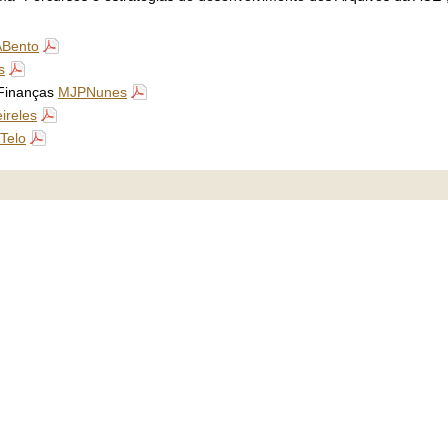
ABento
s
 Finanças
MJPNunes
ireles
Telo