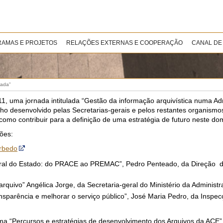
AMAS E PROJETOS
RELAÇÕES EXTERNAS E COOPERAÇÃO
CANAL DE
vada”
, uma jornada intitulada “Gestão da informação arquivística numa Ad
lho desenvolvido pelas Secretarias-gerais e pelos restantes organismo
mo contribuir para a definição de uma estratégia de futuro neste dom
ões:
rbedo
ntral do Estado: do PRACE ao PREMAC”, Pedro Penteado, da Direção d
quivo” Angélica Jorge, da Secretaria-geral do Ministério da Administr
ansparência e melhorar o serviço público”, José Maria Pedro, da Inspe
ma “Percursos e estratégias de desenvolvimento dos Arquivos da ACE