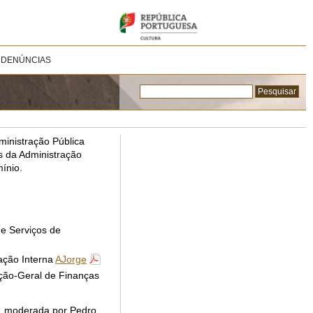
 DENÚNCIAS
ministração Pública
s da Administração
ínio.
e Serviços de
ação Interna
AJorge
cção-Geral de Finanças
”, moderada por Pedro