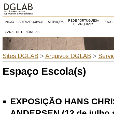
REDE PORTUGUESA
INÍCIO
ÁREA ARQUIVOS
SERVIÇOS
PROGR
DE ARQUIVOS
CANAL DE DENÚNCIAS
Sites DGLAB
>
Arquivos DGLAB
>
Servi
Espaço Escola(s)
EXPOSIÇÃO
HANS CHRI
ANDERSEN
(12 de julho 