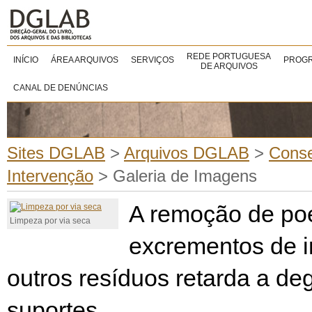
REDE PORTUGUESA
INÍCIO
ÁREA ARQUIVOS
SERVIÇOS
PROGR
DE ARQUIVOS
CANAL DE DENÚNCIAS
Sites DGLAB
>
Arquivos DGLAB
>
Conse
Intervenção
>
Galeria de Imagens
A remoção de poe
Limpeza por via seca
excrementos de i
outros resíduos retarda a d
suportes.