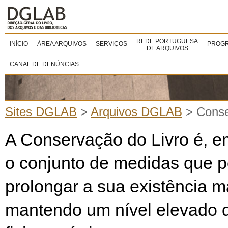
REDE PORTUGUESA
INÍCIO
ÁREA ARQUIVOS
SERVIÇOS
PROGR
DE ARQUIVOS
CANAL DE DENÚNCIAS
Sites DGLAB
>
Arquivos DGLAB
>
Conse
A Conservação do Livro é, e
o conjunto de medidas que p
prolongar a sua existência ma
mantendo um nível elevado d