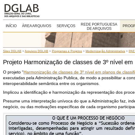
REDE PORTUGUESA
INÍCIO
ÁREA ARQUIVOS
SERVIÇOS
PROGR
DE ARQUIVOS
Sites DGLAB
>
Arquivos DGLAB
>
Programas e Projetos
>
Modernização Administrativa
>
PAE
Projeto Harmonização de classes de 3º nível em
O projeto “
Harmonização de classes de 3º nível em planos de class
executadas pela Administração Publica, de modo a possibilitar a co
interoperabilidade semântica entre os organismos.
Implicou a identificação e harmonização da representação dos proces
Presume uma interpretação unívoca do que a Administração faz, in
negócio, ou das motivações específicas de cada organismo participa