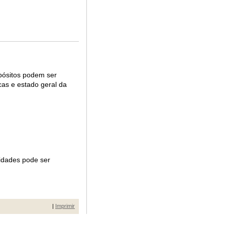
epósitos podem ser
cas e estado geral da
ridades pode ser
|
Imprimir