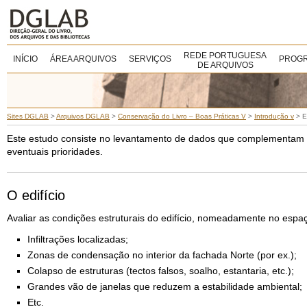
REDE PORTUGUESA
INÍCIO
ÁREA ARQUIVOS
SERVIÇOS
PROGR
DE ARQUIVOS
Sites DGLAB
>
Arquivos DGLAB
>
Conservação do Livro – Boas Práticas V
>
Introdução v
>
E
Este estudo consiste no levantamento de dados que complementam 
eventuais prioridades.
O edifício
Avaliar as condições estruturais do edifício, nomeadamente no espa
Infiltrações localizadas;
Zonas de condensação no interior da fachada Norte (por ex.);
Colapso de estruturas (tectos falsos, soalho, estantaria, etc.);
Grandes vão de janelas que reduzem a estabilidade ambiental;
Etc.