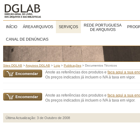
REDE PORTUGUESA
INÍCIO
ÁREA ARQUIVOS
SERVIÇOS
PROGR
DE ARQUIVOS
CANAL DE DENÚNCIAS
Sites DGLAB
>
Arquivos DGLAB
>
Loja
>
Publicações
>
Documentos Técnicos
Anote as referências dos produtos e
faça aqui a sua e
Os preços indicados já incluem o IVA à taxa em vigor.
Anote as referências dos produtos e
faça aqui a sua e
Os preços indicados já incluem o IVA à taxa em vigor.
Última Actualização: 3 de Outubro de 2008