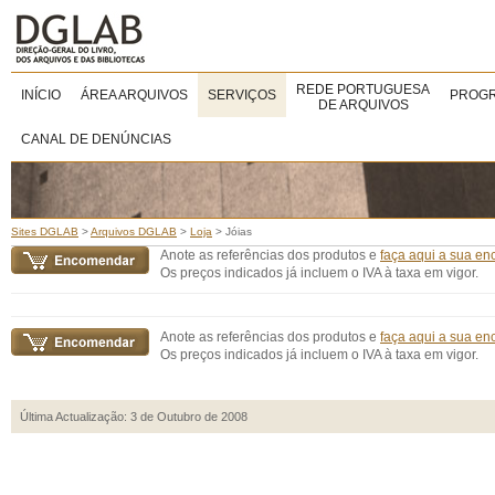
REDE PORTUGUESA
INÍCIO
ÁREA ARQUIVOS
SERVIÇOS
PROGR
DE ARQUIVOS
CANAL DE DENÚNCIAS
Sites DGLAB
>
Arquivos DGLAB
>
Loja
>
Jóias
Anote as referências dos produtos e
faça aqui a sua e
Os preços indicados já incluem o IVA à taxa em vigor.
Anote as referências dos produtos e
faça aqui a sua e
Os preços indicados já incluem o IVA à taxa em vigor.
Última Actualização: 3 de Outubro de 2008